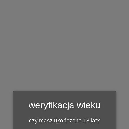
BAZA WINNIC
Winnica Jana
by
1 LIPCA 2017
MARIAN
Winnica Jana
Zarzecze k. Jasła
weryfikacja wieku
Gmina Dębowiec
tel. 500 199 499
czy masz ukończone 18 lat?