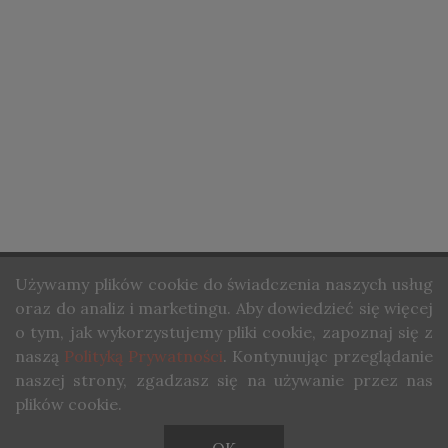
STRONA GŁÓWNA
Używamy
plików cookie do świadczenia naszych usług
O NAS
oraz do analiz i marketingu. Aby dowiedzieć się więcej
KONTAKT
o tym, jak wykorzystujemy pliki cookie, zapoznaj się z
naszą
Polityką Prywatności
. Kontynuując przeglądanie
COPYRIGHT ©STUDIO WINA. ALL RIGHTS RESERVED.
naszej strony, zgadzasz się na używanie przez nas
plików cookie.