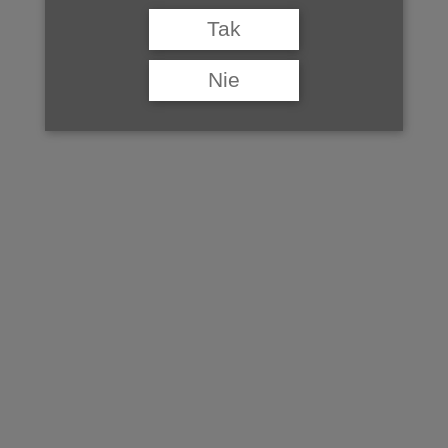
woj. podkarpackie
Tak
.
Nie
©Baza Winnic Polskich tworzona jest przez Studio Wina, jeśli
chcą Państwo dodać swoją winnicę do bazy, prosimy o kontakt na
adres:
redakcja@studiowina.pl
.
do Bazy Winnic Polskich >>
znajdź winnice w pobliżu >>
ZOBACZ TAKŻE