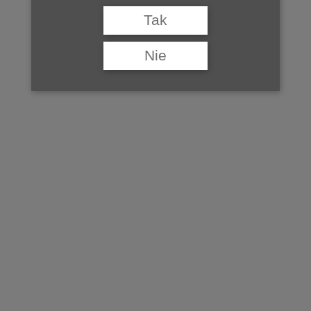
woj. lubuskie
Tak
.
Nie
©Baza Winnic Polskich tworzona jest przez Studio Wina, jeśli
chcą Państwo dodać swoją winnicę do bazy, prosimy o kontakt na
adres:
redakcja@studiowina.pl
.
do Bazy Winnic Polskich >>
znajdź winnice w pobliżu >>
ZOBACZ TAKŻE