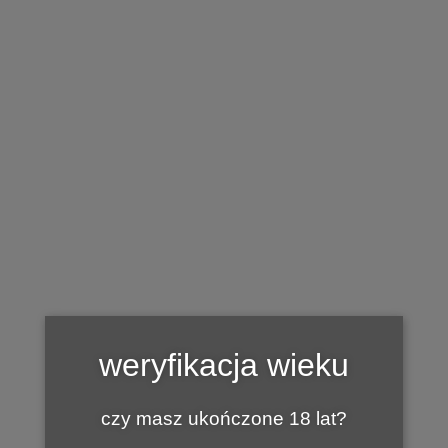
BAZA WINNIC
Winnica u Michała
by
1 CZERWCA 2017
MARIAN
Winnica u Michała
ul.Wyczółkowskiego 35
weryfikacja wieku
65-140 Zielona Góra
tel. 696 095 717
czy masz ukończone 18 lat?