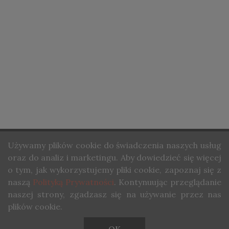
STRONA GŁÓWNA
Używamy
plików cookie do świadczenia naszych usług
O NAS
oraz do analiz i marketingu. Aby dowiedzieć się więcej
KONTAKT
o tym, jak wykorzystujemy pliki cookie, zapoznaj się z
naszą
Polityką Prywatności
. Kontynuując przeglądanie
COPYRIGHT ©STUDIO WINA. ALL RIGHTS RESERVED.
naszej strony, zgadzasz się na używanie przez nas
plików cookie.