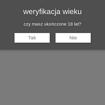
weryfikacja wieku
czy masz ukończone 18 lat?
Tak
Nie
Gaga 2014
is 2018
018
t Gris 2018
Wino czerwone aromatyczne 2018